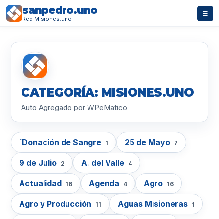
sanpedro.uno
☰
Red Misiones.uno
CATEGORÍA: MISIONES.UNO
Auto Agregado por WPeMatico
´Donación de Sangre
25 de Mayo
1
7
9 de Julio
A. del Valle
2
4
Actualidad
Agenda
Agro
16
4
16
Agro y Producción
Aguas Misioneras
11
1