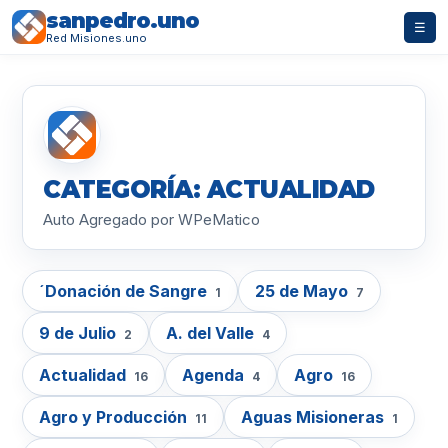
sanpedro.uno
☰
Red Misiones.uno
CATEGORÍA: ACTUALIDAD
Auto Agregado por WPeMatico
´Donación de Sangre
25 de Mayo
1
7
9 de Julio
A. del Valle
2
4
Actualidad
Agenda
Agro
16
4
16
Agro y Producción
Aguas Misioneras
11
1