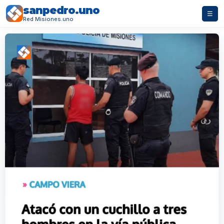
sanpedro.uno
☰
Red Misiones.uno