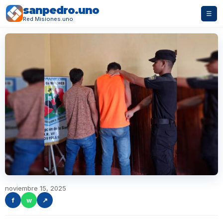
sanpedro.uno
☰
Red Misiones.uno
noviembre 15, 2025
f
w
↗